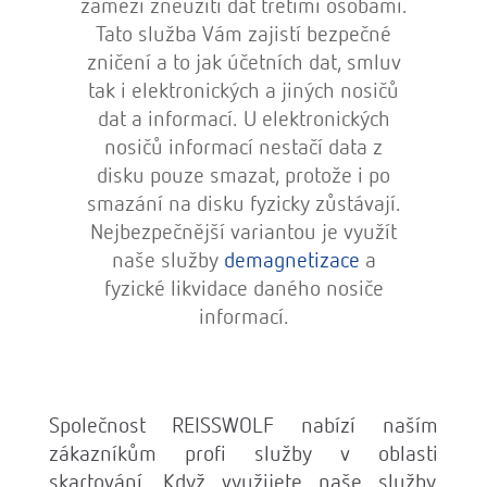
zamezí zneužití dat třetími osobami.
Tato služba Vám zajistí bezpečné
zničení a to jak účetních dat, smluv
tak i elektronických a jiných nosičů
dat a informací. U elektronických
nosičů informací nestačí data z
disku pouze smazat, protože i po
smazání na disku fyzicky zůstávají.
Nejbezpečnější variantou je využít
naše služby
demagnetizace
a
fyzické likvidace daného nosiče
informací.
Společnost REISSWOLF nabízí naším
zákazníkům profi služby v oblasti
skartování. Když využijete naše služby,