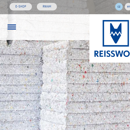
E-SHOP
RWAM
cz
e
773 01 02 03
rw@reisswol