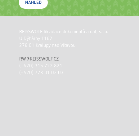
NÁHLED
REISSWOLF likvidace dokumentů a dat, s.r.o.
U Dýhárny 1162
278 01 Kralupy nad Vltavou
RW@REISSWOLF.CZ
(+420) 315 722 821
(+420) 773 01 02 03