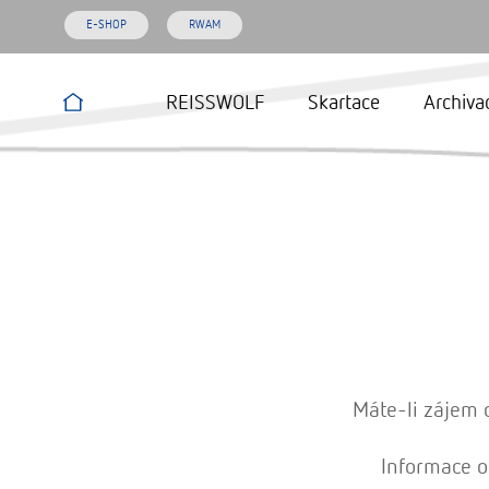
E-SHOP
RWAM
REISSWOLF
Skartace
Archiva
Máte-li zájem 
Informace o