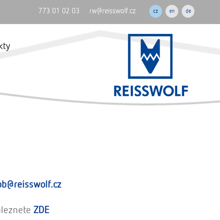
773 01 02 03
rw@reisswolf.cz
cz
en
de
kty
ob@reisswolf.cz
aleznete
ZDE