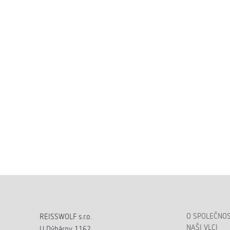
O SPOLEČNOS
REISSWOLF s.r.o.
NAŠI VLCI
U Dýhárny 1162