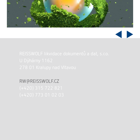
REISSWOLF likvidace dokumentů a dat, s.r.o.
U Dýhárny 1162
278 01 Kralupy nad Vltavou
RW@REISSWOLF.CZ
(+420) 315 722 821
(+420) 773 01 02 03