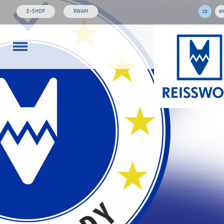
E-SHOP
RWAM
cz
e
773 01 02 03
rw@reisswol