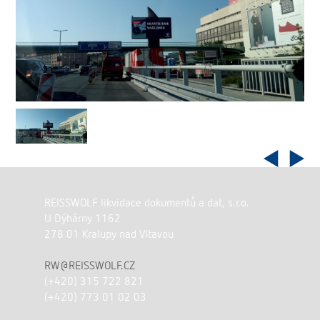
REISSWOLF likvidace dokumentů a dat, s.r.o.
U Dýhárny 1162
278 01 Kralupy nad Vltavou
RW@REISSWOLF.CZ
(+420) 315 722 821
(+420) 773 01 02 03