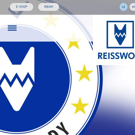
E-SHOP
RWAM
cz
e
773 01 02 03
rw@reisswol