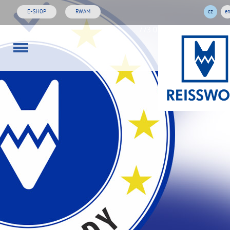
E-SHOP
RWAM
cz
e
773 01 02 03
rw@reisswol