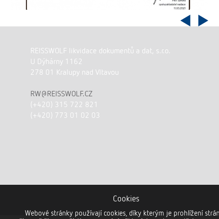
REISSWOLF likvidace dokumentů a dat, s.r.o.
U Dýhárny 1162
278 01 Kralupy nad Vltavou
RW@REISSWOLF.CZ
(+420) 315 722 821
(+420) 773 01 02 03
Cookies
Webové stránky používají cookies, díky kterým je prohlížení strá