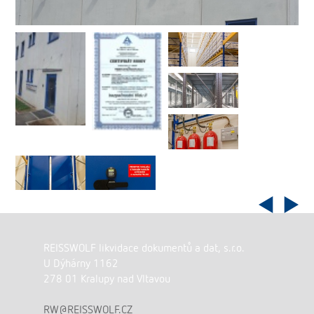
REISSWOLF likvidace dokumentů a dat, s.r.o.
U Dýhárny 1162
278 01 Kralupy nad Vltavou
RW@REISSWOLF.CZ