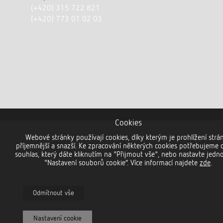
(+420) 315 722 821
(+420) 773 01 02 03
Cookies
Webové stránky používají cookies, díky kterým je prohlížení strá
příjemnější a snazší. Ke zpracování některých cookies potřebujeme 
souhlas, který dáte kliknutím na "Přijmout vše", nebo nastavte jedno
"Nastavení souborů cookie“. Více informací najdete
zde
.
Odmítnout vše
Nastavení cookie