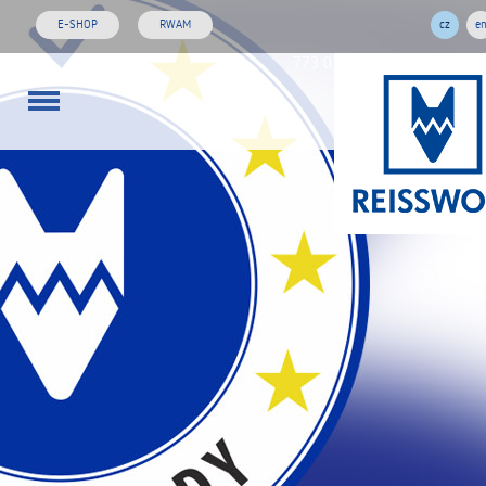
E-SHOP
RWAM
cz
e
773 01 02 03
rw@reisswol