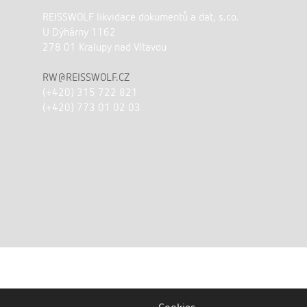
REISSWOLF likvidace dokumentů a dat, s.r.o.
U Dýhárny 1162
278 01 Kralupy nad Vltavou
RW@REISSWOLF.CZ
(+420) 315 722 821
(+420) 773 01 02 03