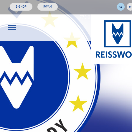
E-SHOP
RWAM
cz
e
773 01 02 03
rw@reisswol