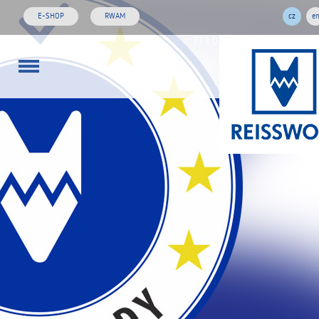
E-SHOP
RWAM
cz
e
773 01 02 03
rw@reisswol