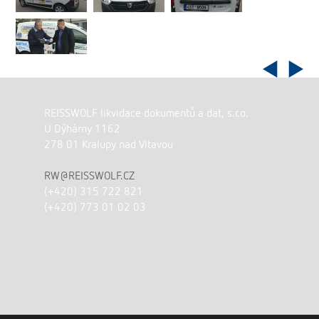
REISSWOLF likvidace dokumentů a dat, s.r.o.
U Dýhárny 1162
278 01 Kralupy nad Vltavou
RW@REISSWOLF.CZ
(+420) 315 722 821
(+420) 773 01 02 03