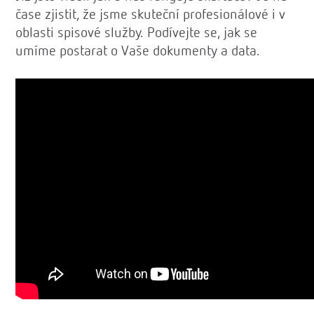
čase zjistit, že jsme skuteční profesionálové i v
oblasti spisové služby. Podívejte se, jak se
umíme postarat o Vaše dokumenty a data.