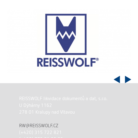
REISSWOLF likvidace dokumentů a dat, s.r.o.
U Dýhárny 1162
278 01 Kralupy nad Vltavou
RW@REISSWOLF.CZ
(+420) 315 722 821