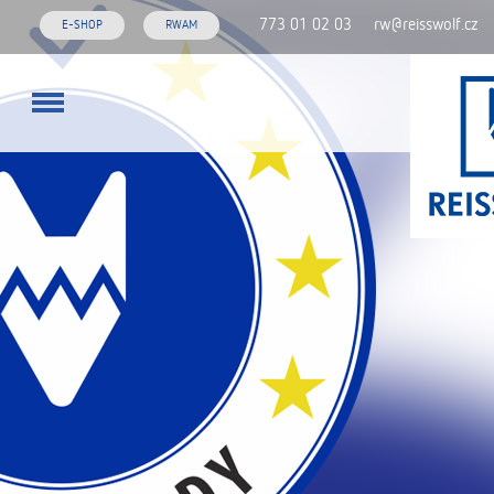
773 01 02 03
rw@reisswolf.cz
E-SHOP
RWAM