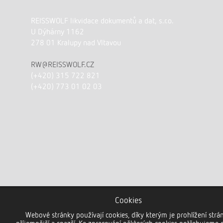
REISSWOLF likvidace dokumentů a dat, s.r.o.
U Dýhárny 1162
278 01 Kralupy nad Vltavou
RW@REISSWOLF.CZ
(+420) 315 722 821
(+420) 773 01 02 03
Cookies
Webové stránky používají cookies, díky kterým je prohlížení strá