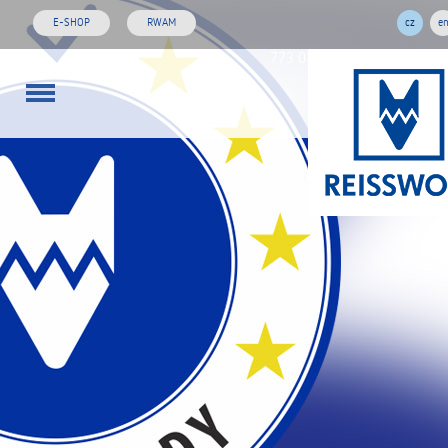
E-SHOP
RWAM
cz
e
773 01 02 03
rw@reisswol