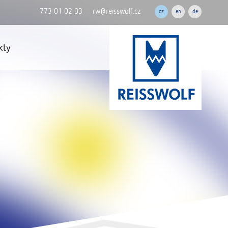
773 01 02 03
rw@reisswolf.cz
cz
en
de
kty